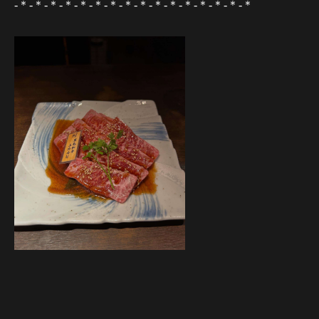
-＊-＊-＊-＊-＊-＊-＊-＊-＊-＊-＊-＊-＊-＊-＊-＊