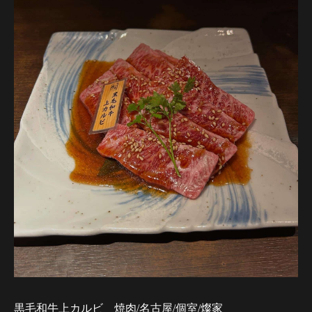
黒毛和牛上カルビ 焼肉/名古屋/個室/燦家