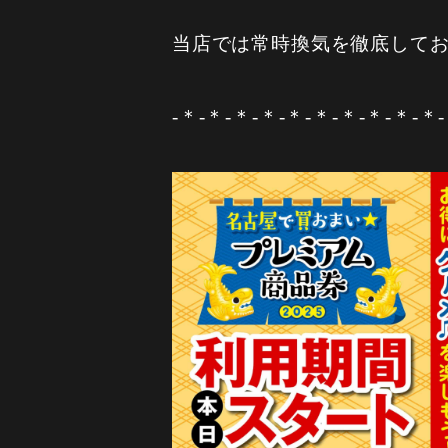
当店では常時換気を徹底して
-＊-＊-＊-＊-＊-＊-＊-＊-＊-＊