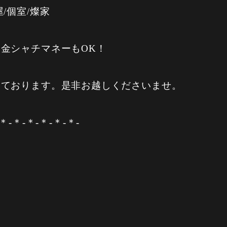
/個室/燦家
金シャチマネーもOK！
しております。是非お越しくださいませ。
＊-＊-＊-＊-＊-＊-