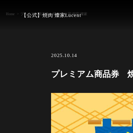
Home
プレミアム商品券 焼肉/名古屋/個室/燦家
【公式】焼肉 燦家Lucent
2025.10.14
プレミアム商品券 焼