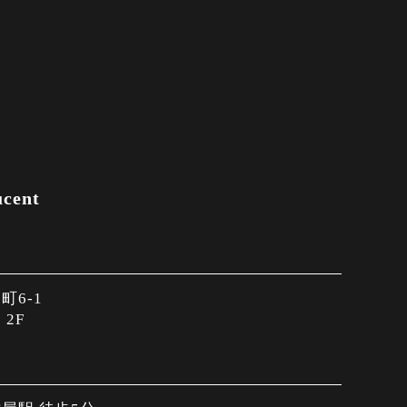
ent
6-1
2F