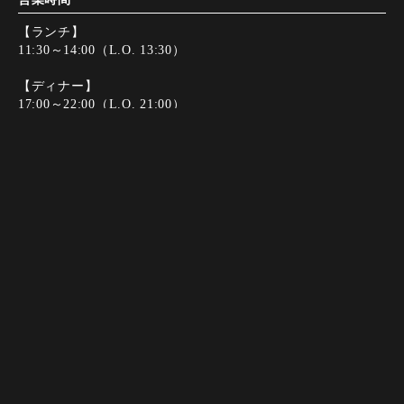
【ランチ】
11:30～14:00（L.O. 13:30）
【ディナー】
17:00～22:00（L.O. 21:00）
定休日
日曜日
友だち追加
友だち追加
Instagram
Instagram
電話する
電話する
web予約
web予約
決済方法