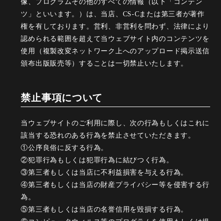
像、プログラムその他のすべての情報（以下「コンテン
ツ」といいます。）は、当店、CS-Cまたは第三者が著作
権を有しております。営利、非営利を問わず、法律により
認められる範囲を超えて当ウェブサイト内のコンテンツを
使用（複製改変ネットワーク上へのアップロード掲示送信
頒布出版販売等）することは一切禁止いたします。
禁止事項について
当ウェブサイトのご利用に際し、次の行為もしくはこれに
該当する恐れのある行為を禁止させていただきます。
①公序良俗に反する行為。
②犯罪行為もしくは犯罪行為に結びつく行為。
③第三者もしくは当店に不利益損害を与える行為。
④第三者もしくは当店の財産プライバシー等を侵害する行
為。
⑤第三者もしくは当店の名誉信用を毀損する行為。